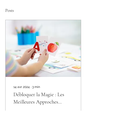
Posts
14 avr. 2024
∙
3
min
Débloquer la Magie : Les
Meilleures Approches
Pédagogiques pour
Enseigner l'anglais
Enseigner l'Anglais comme
comme seconde langue