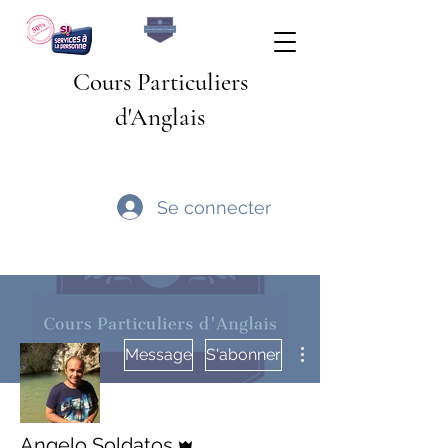
Cours Particuliers
d'Anglais
Se connecter
Plus d'actions
Message
S'abonner
Administrateur
Angelo Soldatos